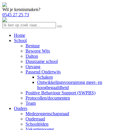
Wil je kennismaken?
0545 27 25 73
Home
School
Bestuur
Beweeg Wijs
Dalton
Duurzame school
Opvang
Passend Onderwijs
Schaken
Ontwikkelingsvoorsprong meer- en
hoogbegaafdheid
Positive Behaviour Support (SWPBS)
Protocollen/documenten
Team
Ouders
Medezeggenschapsraad
Ouderraad
Schooltijden
Vakantierooster