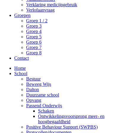
Verklaring medicijngebruik
Verlofaanvraag
Groepen
Groep 1 / 2
Groep 3
Groep 4
Groep 5
Groep 6
Groep 7
Groep 8
Contact
Home
School
Bestuur
Beweeg Wijs
Dalton
Duurzame school
Opvang
Passend Onderwijs
Schaken
Ontwikkelingsvoorsprong meer- en
hoogbegaafdheid
Positive Behaviour Support (SWPBS)
Protocollen/documenten