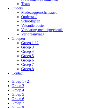
Team
Ouders
Medezeggenschapsraad
Ouderraad
Schooltijden
Vakantierooster
Verklaring medicijngebruik
Verlofaanvraag
Groepen
Groep 1 / 2
Groep 3
Groep 4
Groep 5
Groep 6
Groep 7
Groep 8
Contact
Groep 1 / 2
Groep 3
Groep 4
Groep 5
Groep 6
Groep 7
Groep 8