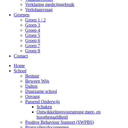
Verklaring medicijngebruik
Verlofaanvraag
Groepen
Groep 1 / 2
Groep 3
Groep 4
Groep 5
Groep 6
Groep 7
Groep 8
Contact
Home
School
Bestuur
Beweeg Wijs
Dalton
Duurzame school
Opvang
Passend Onderwijs
Schaken
Ontwikkelingsvoorsprong meer- en
hoogbegaafdheid
Positive Behaviour Support (SWPBS)
Protocollen/documenten