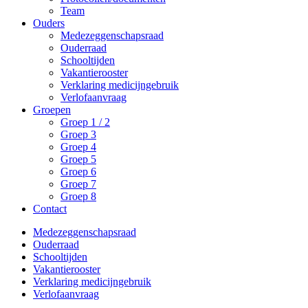
Team
Ouders
Medezeggenschapsraad
Ouderraad
Schooltijden
Vakantierooster
Verklaring medicijngebruik
Verlofaanvraag
Groepen
Groep 1 / 2
Groep 3
Groep 4
Groep 5
Groep 6
Groep 7
Groep 8
Contact
Medezeggenschapsraad
Ouderraad
Schooltijden
Vakantierooster
Verklaring medicijngebruik
Verlofaanvraag