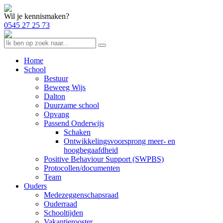
Wil je kennismaken?
0545 27 25 73
Home
School
Bestuur
Beweeg Wijs
Dalton
Duurzame school
Opvang
Passend Onderwijs
Schaken
Ontwikkelingsvoorsprong meer- en
hoogbegaafdheid
Positive Behaviour Support (SWPBS)
Protocollen/documenten
Team
Ouders
Medezeggenschapsraad
Ouderraad
Schooltijden
Vakantierooster