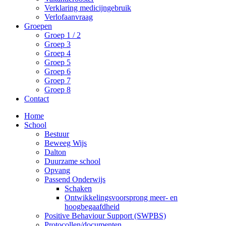
Verklaring medicijngebruik
Verlofaanvraag
Groepen
Groep 1 / 2
Groep 3
Groep 4
Groep 5
Groep 6
Groep 7
Groep 8
Contact
Home
School
Bestuur
Beweeg Wijs
Dalton
Duurzame school
Opvang
Passend Onderwijs
Schaken
Ontwikkelingsvoorsprong meer- en
hoogbegaafdheid
Positive Behaviour Support (SWPBS)
Protocollen/documenten