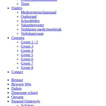
Team
Ouders
Medezeggenschapsraad
Ouderraad
Schooltijden
Vakantierooster
Verklaring medicijngebruik
Verlofaanvraag
Groepen
Groep 1 / 2
Groep 3
Groep 4
Groep 5
Groep 6
Groep 7
Groep 8
Contact
Bestuur
Beweeg Wijs
Dalton
Duurzame school
Opvang
Passend Onderwijs
Schaken