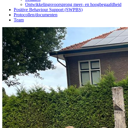
Ontwikkelingsvoorsprong meer- en hoogbegaafdheid
Positive Behaviour Support (SWPBS)
Protocollen/documenten
Team