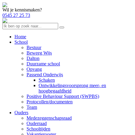
Wil je kennismaken?
0545 27 25 73
Home
School
Bestuur
Beweeg Wijs
Dalton
Duurzame school
Opvang
Passend Onderwijs
Schaken
Ontwikkelingsvoorsprong meer- en
hoogbegaafdheid
Positive Behaviour Support (SWPBS)
Protocollen/documenten
Team
Ouders
Medezeggenschapsraad
Ouderraad
Schooltijden
Vakantierooster